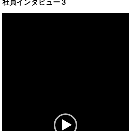
社員インタビュー３
動
画
プ
レ
ー
ヤ
ー