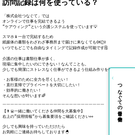
訪問記録は何を使っている？
「株式会社つなぐて」では

オンラインで仕事を完結できるよう

”ケアウィング”という介護システムを使っています💡

スマホ📱一台で完結するため

紙媒体の書類をわざわざ事務所まで届けに来なくてもOK🙆‍♀️

いつでもどこでも自由なタイミングで記録作成が可能です🗒️

介護の仕事は書類仕事が多く、

現場に集中したいのにできない！なんてことも。

少しでも簡潔にストレスなく仕事ができるよう仕組み作りを行っています🍀
・お客様のために全力を尽くしたい！

つなぐての日常を発信中
・直行直帰でプライベートを大切にしたい！

・効率的に働きたい！

そんな想いが叶います🌈

￣￣￣￣￣￣￣￣￣￣￣￣￣￣￣￣￣￣￣￣￣￣￣￣￣￣

【👨‍💻一緒に働いてくださる仲間を大募集中】

右上の”採用情報”から募集要項をご確認ください👀

少しでも興味を持っていただけたら

お気軽にご連絡お待ちしております🐣